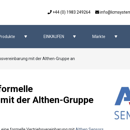
+44 (0) 1983 249264
info@lcmsyste
Produkte
EINKAUFEN
Märkte
bsvereinbarung mit der Althen-Gruppe an
formelle
 mit der Althen-Gruppe
s eine formelle Vertriebsvereinbarung mit
Althen Sensors