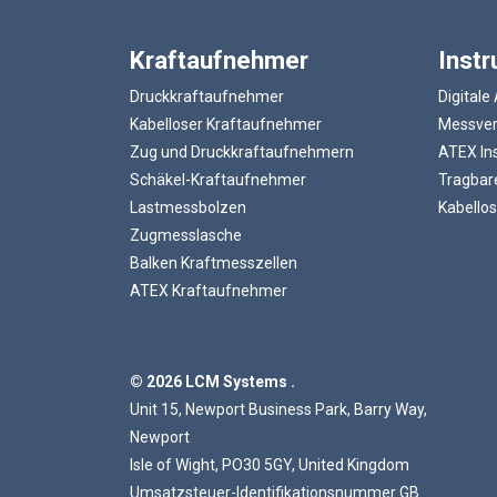
Kraftaufnehmer
Inst
Druckkraftaufnehmer
Digitale
Kabelloser Kraftaufnehmer
Messvers
Zug und Druckkraftaufnehmern
ATEX In
Schäkel-Kraftaufnehmer
Tragbare
Lastmessbolzen
Kabellos
Zugmesslasche
Balken Kraftmesszellen
ATEX Kraftaufnehmer
© 2026 LCM Systems .
Unit 15, Newport Business Park, Barry Way,
Newport
Isle of Wight, PO30 5GY, United Kingdom
Umsatzsteuer-Identifikationsnummer GB