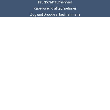
Druckkraftaufnehmer
Kabelloser Kraftaufnehmer
Zug und Druckkraftaufnehmern
Schäkel-Kraftaufnehmer
Lastmessbolzen
Zugmesslasche
Balken Kraftmesszellen
ATEX Kraftaufnehmer
© 2026 LCM Systems .
Unit 15, Newport Business Park, Barry Way, Newport
Isle of Wight, PO30 5GY, United Kingdom
Umsatzsteuer-Identifikationsnummer GB 785 3956 71
Handelsregisternummer 2057541
LCM Systems ist ein Unternehmen von Interface, Inc.