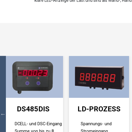
klare LED-Anzeige der Last und sind als Wand-, Hand
DS485DIS
LD-PROZESS
DCELL- und DSC-Eingang
Spannungs- und
Summe von bis zu 8
Stromeingang