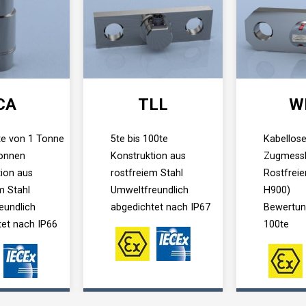
CA
TLL
W
e von 1 Tonne
5te bis 100te
Kabellose
Tonnen
Konstruktion aus
Zugmess
ion aus
rostfreiem Stahl
Rostfreie
m Stahl
Umweltfreundlich
H900)
eundlich
abgedichtet nach IP67
Bewertun
tet nach IP66
100te