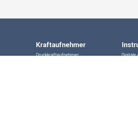
Kraftaufnehmer
Inst
Druckkraftaufnehmer
Digitale
Kabelloser Kraftaufnehmer
Messvers
Zug und Druckkraftaufnehmern
ATEX In
Schäkel-Kraftaufnehmer
Tragbare
Lastmessbolzen
Kabellos
Zugmesslasche
Balken Kraftmesszellen
ATEX Kraftaufnehmer
© 2026 LCM Systems .