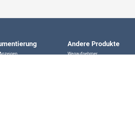
rumentierung
Andere Produkte
 Anzeigen
Wegaufnehmer
tärker und Signalkonditionierer
Drucksensoren
strumentierung
Druckaufnehmer
 Digitale Anzeigen
Zubehör
er Instrumentierung
LCM Systems SHOP
Kundenspezifisches Design