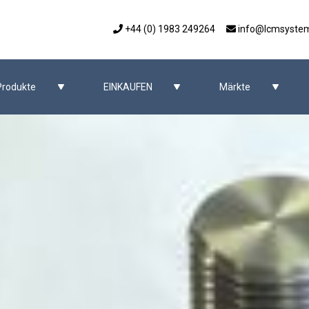
+44 (0) 1983 249264
info@lcmsyste
Produkte
EINKAUFEN
Märkte