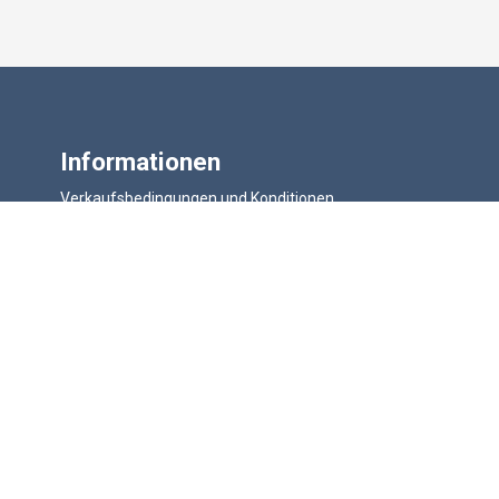
Informationen
Verkaufsbedingungen und Konditionen
Antragsformular für ein Kreditkonto
Datenschutzbestimmungen
Garantie, Stornierung und Rückgabe
Informationen zur Lieferung
Lageplan