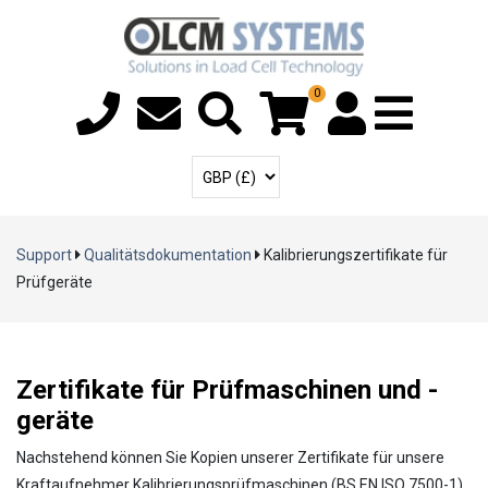
0
Menü Ki
Benutzerkonto
Währung auswählen
Support
Qualitätsdokumentation
Kalibrierungszertifikate für
Prüfgeräte
Zertifikate für Prüfmaschinen und -
geräte
Nachstehend können Sie Kopien unserer Zertifikate für unsere
Kraftaufnehmer Kalibrierungsprüfmaschinen (BS EN ISO 7500-1)