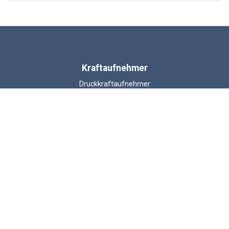
Kraftaufnehmer
Druckkraftaufnehmer
Kabelloser Kraftaufnehmer
Zug und Druckkraftaufnehmern
Schäkel-Kraftaufnehmer
Lastmessbolzen
Zugmesslasche
Balken Kraftmesszellen
ATEX Kraftaufnehmer
© 2026 LCM Systems .
Unit 15, Newport Business Park, Barry Way, Newport