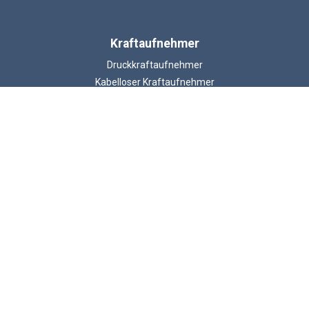
Kraftaufnehmer
Druckkraftaufnehmer
Kabelloser Kraftaufnehmer
Zug und Druckkraftaufnehmern
Schäkel-Kraftaufnehmer
Lastmessbolzen
Zugmesslasche
Balken Kraftmesszellen
ATEX Kraftaufnehmer
© 2026 LCM Systems .
Unit 15, Newport Business Park, Barry Way, Newport
Isle of Wight, PO30 5GY, United Kingdom
Umsatzsteuer-Identifikationsnummer GB 785 3956 71