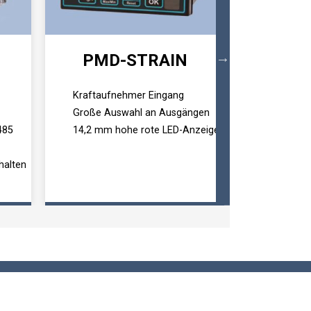
PMD-STRAIN
Kraftaufnehmer Eingang
Dehnungs
Große Auswahl an Ausgängen
Messverst
485
14,2 mm hohe rote LED-Anzeige
Kraftauf
Wählbare
halten
Stromaus