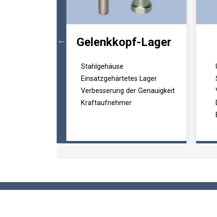
50
Gelenkkopf-Lager
n
Stahlgehäuse
d tragbar
Einsatzgehärtetes Lager
Eingang
Verbesserung der Genauigkeit
Kraftaufnehmer