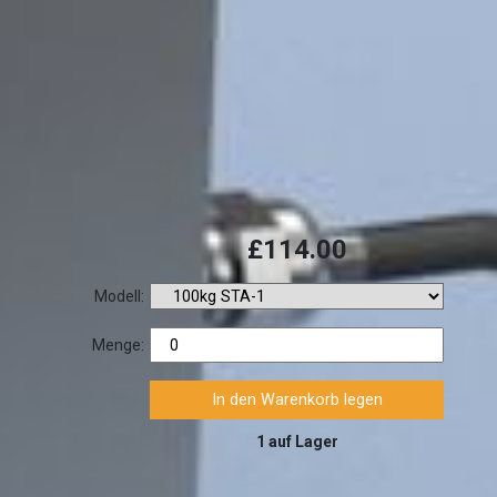
£114.00
Modell:
Menge:
1 auf Lager