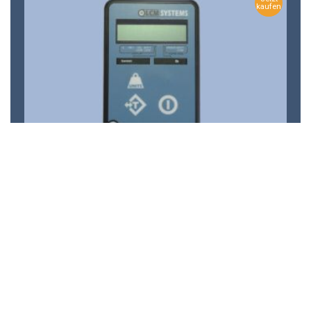
kaufen
T24-HS-LS
Einfach Kabelloser Tragbare Digitale Anzeigen
Anschluss an eine einzelne Erfassungseinheit
Brutto-/Nettogewichtseinrichtung